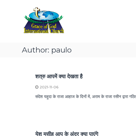
T
S
डॉ
k
h
सो
i
अ
e
p
रे
G
t
स
r
o
a
c
c
o
Author:
paulo
e
n
t
o
e
f
n
G
शत्रु आपमें क्या देखता है
t
o
2021-11-06
d
संदेश यहूदा के राजा आहाज के दिनों में, अराम के राजा रसीन द्वारा गठित 
I
n
t
e
r
n
येशु मसीह आप के अंदर क्या पाएंगे