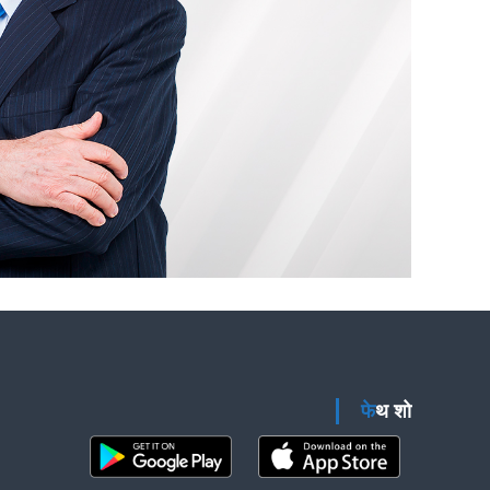
फेथ शो