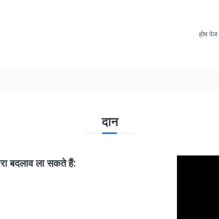
होम पेज
दान
वी
रा बदलाव ला सकते हैं:
डि
यो
प्ले
य
र