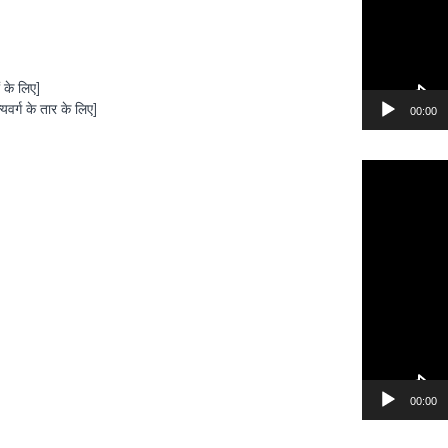
के लिए]
र्ग के तार के लिए]
00:00
वी
डि
यो
प्ले
य
र
00:00