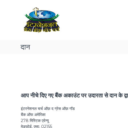
द
S
डॉ
k
ग्रे
सो
i
अ
स
p
रे
ऑ
t
स
फ
o
गॉ
c
ड
o
दान
इं
n
t
ट
e
र
n
ने
t
श
न
ल
आप नीचे दिए गए बैंक अकाउंट पर उदारता से दान के द्वा
च
र्च
इंटरनेशनल चर्च ऑफ़ द ग्रेस ऑफ़ गॉड
ए
बैंक ऑफ अमेरिका
क
278 मिस्टिक एवेन्यू
ब्रा
मेडफोर्ड, एमए, 02155