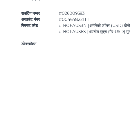
ज़ी
ल
राउटिंग नम्बर
#026009593
की
अकाउंट नंबर
#004648221111
स्विफ्ट कोड
# BOFAUS3N [अमेरिकी डॉलर (USD) दोनों 
# BOFAUS6S [भारतीय मुद्रा (गैर-USD) मूल्यव
डोनरबॉक्स